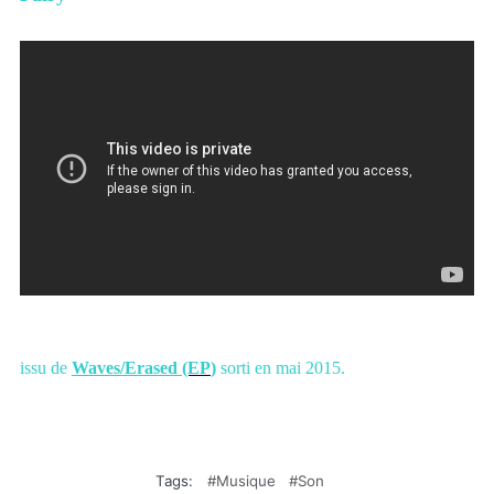
issu
de
Waves/Erased
(EP
)
sorti en mai 2015.
Tags:
Musique
Son