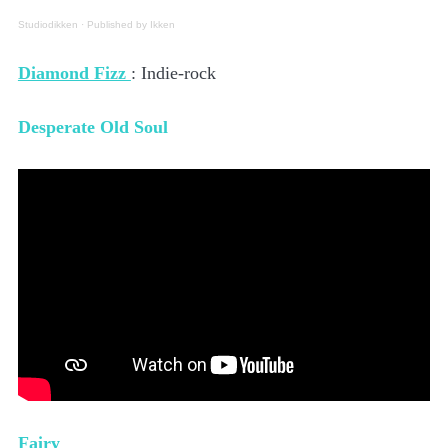
Studiodikken
·
Published by Ikken
Diamond Fizz
: Indie-rock
Desperate Old Soul
Fairy