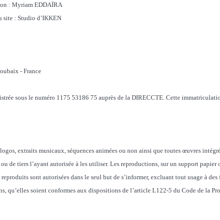
ation : Myriam EDDAÏRA
u site : Studio d’IKKEN
oubaix - France
istrée sous le numéro 1175 53186 75 auprès de la DIRECCTE. Cette immatriculatio
logos, extraits musicaux, séquences animées ou non ainsi que toutes œuvres intégrés
ou de tiers l’ayant autorisée à les utiliser. Les reproductions, sur un support papier 
reproduits sont autorisées dans le seul but de s’informer, excluant tout usage à des f
s, qu’elles soient conformes aux dispositions de l’article L122-5 du Code de la Prop