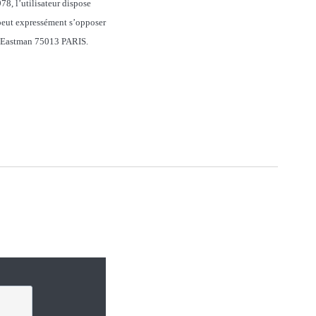
78, l’utilisateur dispose
r peut expressément s’opposer
rge Eastman 75013 PARIS.