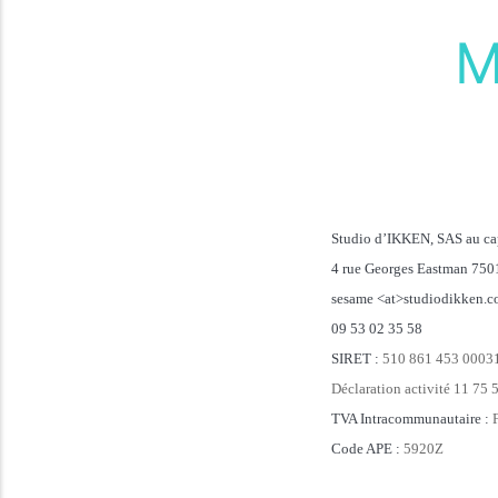
M
Studio d’IKKEN, SAS au ca
4 rue Georges Eastman 7501
sesame <at>studiodikken.
09 53 02 35 58
SIRET :
510 861 453 00031
Déclaration activité 11 75
TVA Intracommunautaire :
Code APE :
5920Z