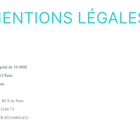
ENTIONS LÉGAL
pital de 10 000€
3 Paris
com
 RCS de Paris
 53186 75
FR 85510861453