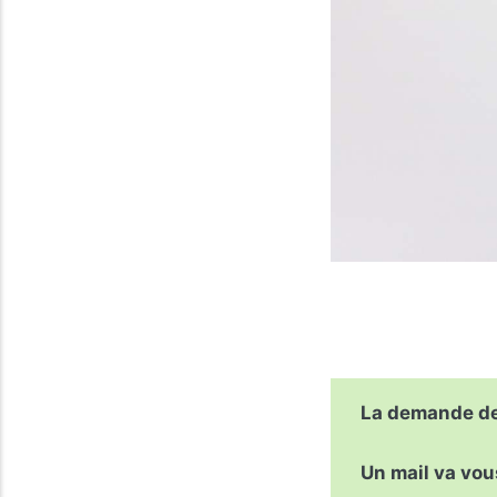
La demande de
Un mail va vou