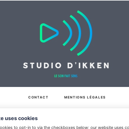
CONTACT
MENTIONS LÉGALES
te uses cookies
ookies to opt-in to via the checkboxes below; our website uses c