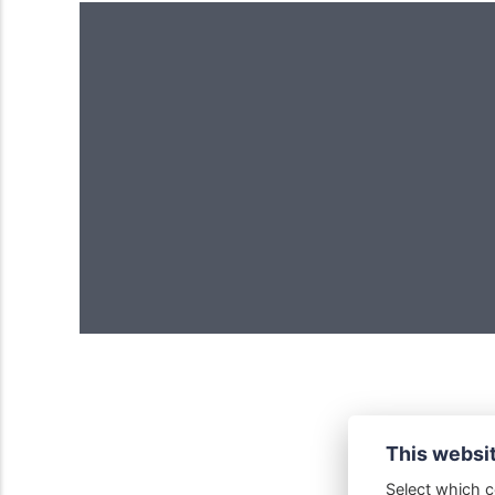
This websi
Select which c